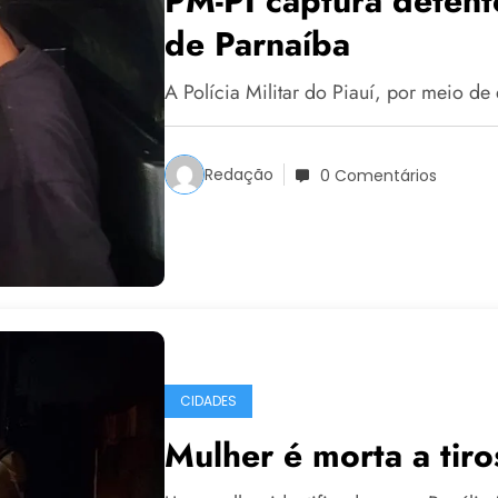
PM-PI captura detent
de Parnaíba
A Polícia Militar do Piauí, por meio d
Redação
0 Comentários
CIDADES
Mulher é morta a tiro