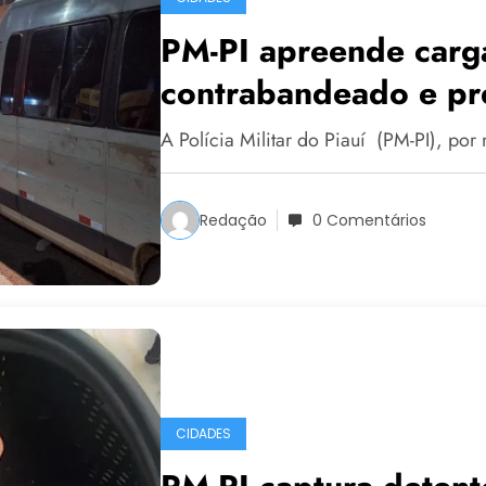
PM-PI apreende carga
contrabandeado e pr
Correia
A Polícia Militar do Piauí (PM-PI), p
Redação
0 Comentários
CIDADES