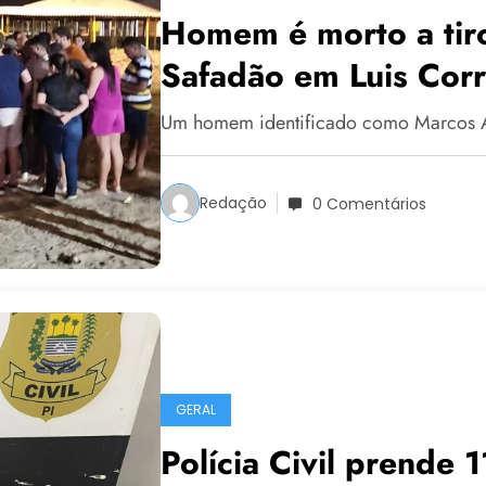
Homem é morto a tir
Safadão em Luis Corr
Um homem identificado como Marcos Al
Redação
0 Comentários
GERAL
Polícia Civil prende 