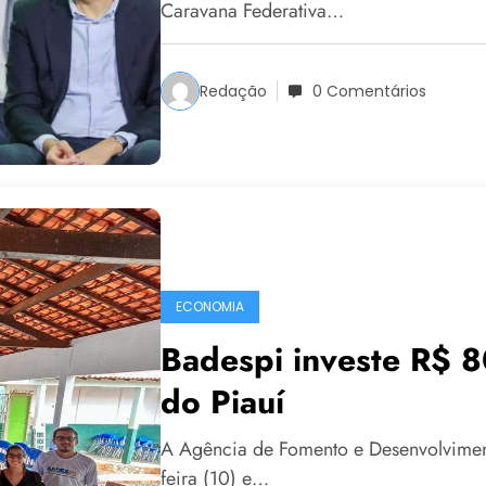
Caravana Federativa…
Redação
0 Comentários
ECONOMIA
Badespi investe R$ 8
do Piauí
A Agência de Fomento e Desenvolvimento
feira (10) e…