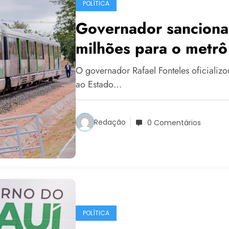
POLÍTICA
Governador sanciona
milhões para o metrô
O governador Rafael Fonteles oficializou
ao Estado…
Redação
0 Comentários
POLÍTICA