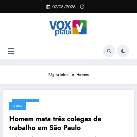
Pular
07/08/2026
para
o
conteúdo
Página inicial
Homem
01/08/2026
GERAL
Homem mata três colegas de
trabalho em São Paulo