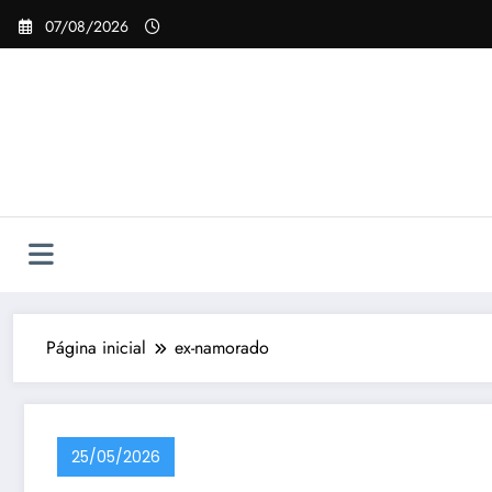
Pular
07/08/2026
para
o
conteúdo
Página inicial
ex-namorado
25/05/2026