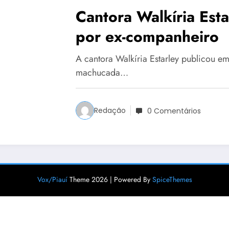
Cantora Walkíria Esta
por ex-companheiro
A cantora Walkíria Estarley publicou e
machucada…
Redação
0 Comentários
Vox/Piauí
Theme 2026 | Powered By
SpiceThemes