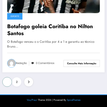
ESPORTE
Botafogo goleia Coritiba no Nilton
Santos
O Botafogo venceu o o Coritiba por 4 a 1 e garantiu ao técnico
Bruno…
Redação
0 Comentários
Consulte Mais Informação
Paginação
1
2
de
posts
Vox/Piauí
Theme 2026 | Powered By
SpiceThemes