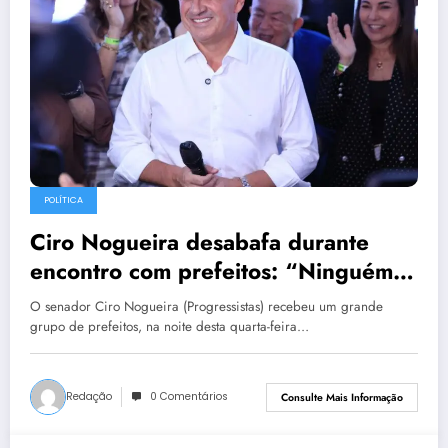
POLÍTICA
Ciro Nogueira desabafa durante
encontro com prefeitos: “Ninguém
para quem trabalha pelo Piauí”
O senador Ciro Nogueira (Progressistas) recebeu um grande
grupo de prefeitos, na noite desta quarta-feira…
Redação
0 Comentários
Consulte Mais Informação