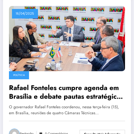
16/04/2025
POLÍTICA
Rafael Fonteles cumpre agenda em
Brasília e debate pautas estratégicas
do Consórcio Nordeste
O governador Rafael Fonteles coordenou, nessa terça-feira (15),
em Brasília, reuniões de quatro Câmaras Técnicas…
Redação
0 Comentários