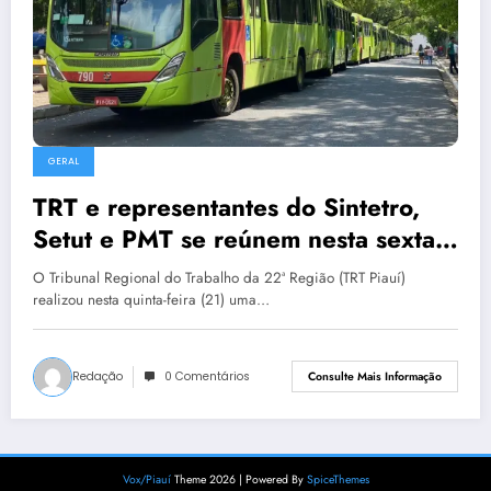
GERAL
TRT e representantes do Sintetro,
Setut e PMT se reúnem nesta sexta-
feira para audiência de conciliação
O Tribunal Regional do Trabalho da 22ª Região (TRT Piauí)
realizou nesta quinta-feira (21) uma…
Redação
0 Comentários
Consulte Mais Informação
Vox/Piauí
Theme 2026 | Powered By
SpiceThemes