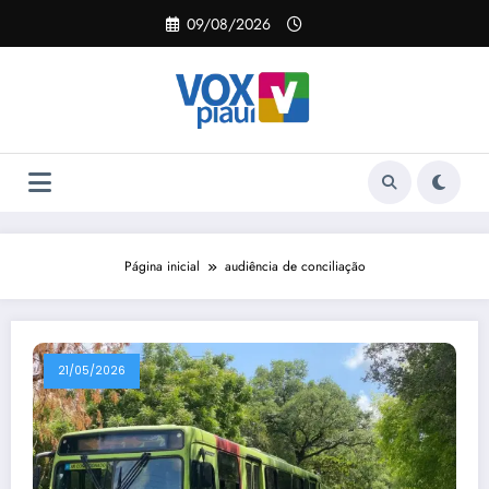
Pular
09/08/2026
para
o
conteúdo
Página inicial
audiência de conciliação
21/05/2026