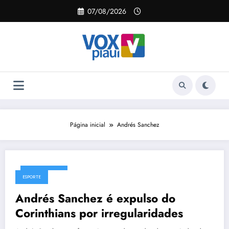
Pular
07/08/2026
para
o
conteúdo
Página inicial
Andrés Sanchez
25/05/2026
ESPORTE
Andrés Sanchez é expulso do
Corinthians por irregularidades