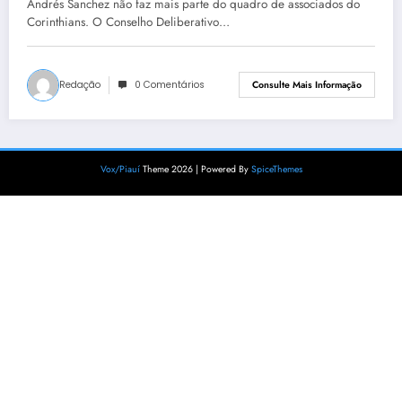
Andrés Sanchez não faz mais parte do quadro de associados do
Corinthians. O Conselho Deliberativo…
Redação
0 Comentários
Consulte Mais Informação
Vox/Piauí
Theme 2026 | Powered By
SpiceThemes