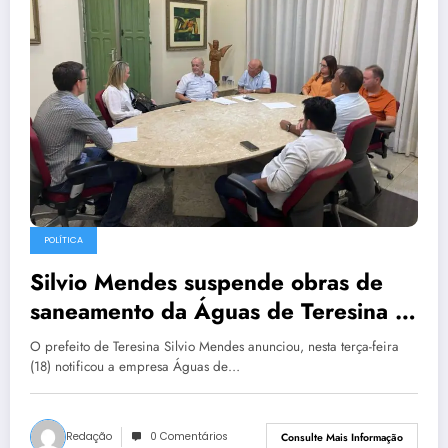
POLÍTICA
Silvio Mendes suspende obras de
saneamento da Águas de Teresina e
solicita revisão de tarifas
O prefeito de Teresina Silvio Mendes anunciou, nesta terça-feira
(18) notificou a empresa Águas de…
Redação
0 Comentários
Consulte Mais Informação