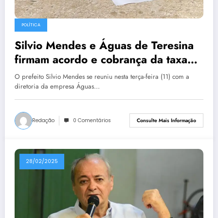
POLÍTICA
Silvio Mendes e Águas de Teresina
firmam acordo e cobrança da taxa
do esgoto será de 80%
O prefeito Silvio Mendes se reuniu nesta terça-feira (11) com a
diretoria da empresa Águas…
Redação
0 Comentários
Consulte Mais Informação
28/02/2025