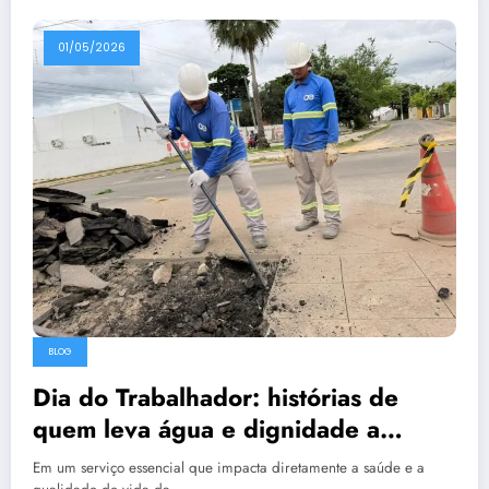
01/05/2026
BLOG
Dia do Trabalhador: histórias de
quem leva água e dignidade a
milhares de piauienses
Em um serviço essencial que impacta diretamente a saúde e a