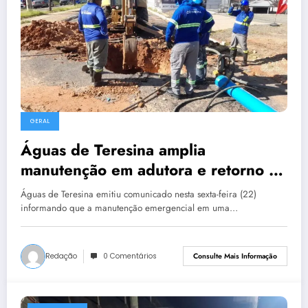
GERAL
Águas de Teresina amplia
manutenção em adutora e retorno do
abastecimento será neste sábado
Águas de Teresina emitiu comunicado nesta sexta-feira (22)
informando que a manutenção emergencial em uma…
Redação
0 Comentários
Consulte Mais Informação