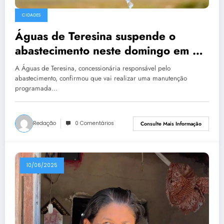
CIDADES
Águas de Teresina suspende o
abastecimento neste domingo em 30
bairros da zona Leste
A Águas de Teresina, concessionária responsável pelo
abastecimento, confirmou que vai realizar uma manutenção
programada…
Redação
0 Comentários
Consulte Mais Informação
10/06/2025