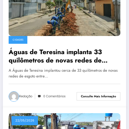
CIDADES
Águas de Teresina implanta 33
quilômetros de novas redes de
esgoto em apenas seis meses
A Águas de Teresina implantou cerca de 33 quilômetros de novas
redes de esgoto entre…
Redação
0 Comentários
Consulte Mais Informação
22/05/2026