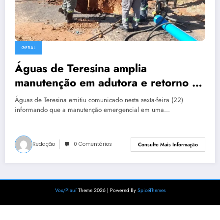
GERAL
Águas de Teresina amplia
manutenção em adutora e retorno do
abastecimento será neste sábado
Águas de Teresina emitiu comunicado nesta sexta-feira (22)
informando que a manutenção emergencial em uma…
Redação
0 Comentários
Consulte Mais Informação
Vox/Piauí
Theme 2026 | Powered By
SpiceThemes