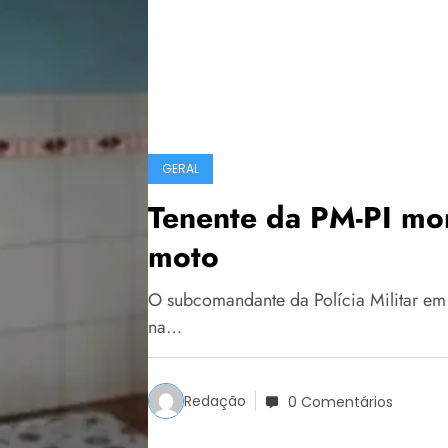
GERAL
Tenente da PM-PI mor
moto
O subcomandante da Polícia Militar em P
na…
Redação
0 Comentários