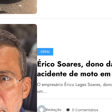
GERAL
Érico Soares, dono d
acidente de moto e
O empresário Érico Lages Soares, dono
um…
Redação
0 Comentários